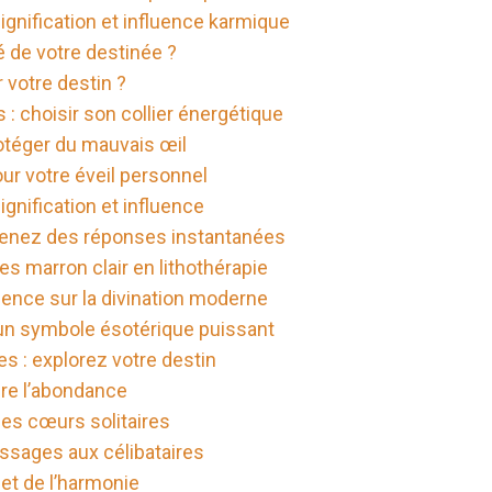
ignification et influence karmique
é de votre destinée ?
r votre destin ?
: choisir son collier énergétique
rotéger du mauvais œil
ur votre éveil personnel
ignification et influence
 obtenez des réponses instantanées
es marron clair en lithothérapie
luence sur la divination moderne
: un symbole ésotérique puissant
es : explorez votre destin
ttire l’abondance
les cœurs solitaires
essages aux célibataires
 et de l’harmonie