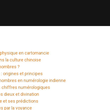
t physique en cartomancie
s la culture chinoise
 nombres ?
: origines et principes
s nombres en numérologie indienne
 chiffres numérologiques
s dieux et divination
ne et ses prédictions
s par la voyance