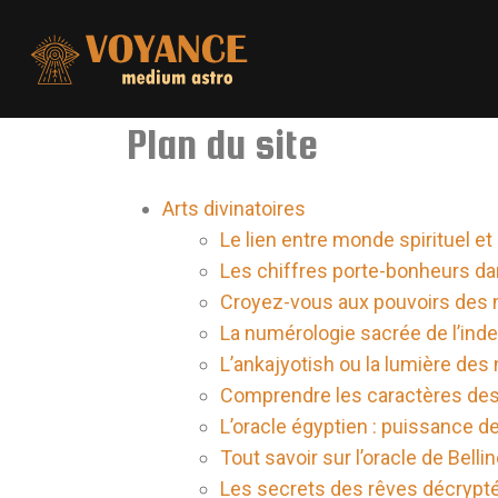
Plan du site
Arts divinatoires
Le lien entre monde spirituel e
Les chiffres porte-bonheurs dan
Croyez-vous aux pouvoirs des
La numérologie sacrée de l’inde 
L’ankajyotish ou la lumière de
Comprendre les caractères des
L’oracle égyptien : puissance de
Tout savoir sur l’oracle de Belli
Les secrets des rêves décrypté