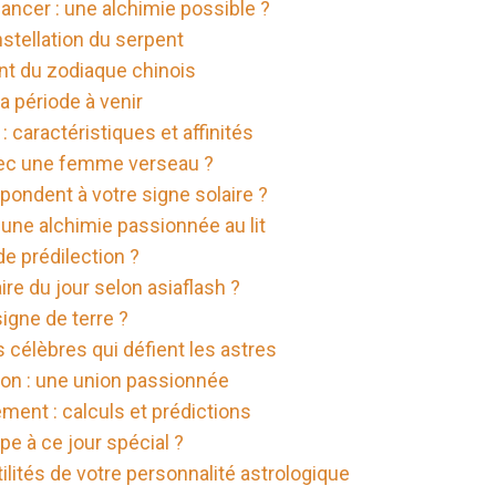
cer : une alchimie possible ?
stellation du serpent
nt du zodiaque chinois
a période à venir
 : caractéristiques et affinités
vec une femme verseau ?
spondent à votre signe solaire ?
ne alchimie passionnée au lit
e prédilection ?
re du jour selon asiaflash ?
signe de terre ?
s célèbres qui défient les astres
on : une union passionnée
ement : calculs et prédictions
pe à ce jour spécial ?
lités de votre personnalité astrologique