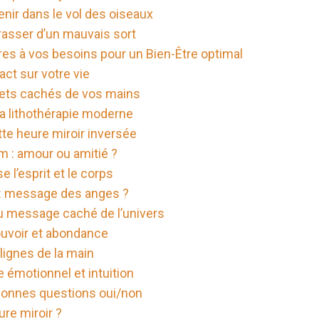
avenir dans le vol des oiseaux
rasser d’un mauvais sort
rres à vos besoins pour un Bien-Être optimal
act sur votre vie
rets cachés de vos mains
la lithothérapie moderne
tte heure miroir inversée
m : amour ou amitié ?
e l’esprit et le corps
 : message des anges ?
u message caché de l’univers
ouvoir et abondance
 lignes de la main
e émotionnel et intuition
 bonnes questions oui/non
ure miroir ?