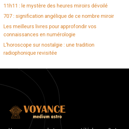
11h11 : le mystère des heures miroirs dévoilé
707 : signification angélique de ce nombre miroir
Les meilleurs livres pour approfondir vos
connaissances en numérologie
L’horoscope sur nostalgie : une tradition
radiophonique revisitée