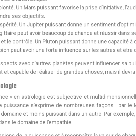
volonté. Un Mars puissant favorise la prise d’initiative, l’
indre ses objectifs.
rospérité. Un Jupiter puissant donne un sentiment d’optim
gittaire peut avoir beaucoup de chance et réussir dans s
et le contrôle. Un Pluton puissant donne une capacité à 
on peut avoir une forte influence sur les autres et être 
aspects avec d’autres planètes peuvent influencer sa puis
 et capable de réaliser de grandes choses, mais il devra 
ologie
ance » en astrologie est subjective et multidimensionne
uissance s’exprime de nombreuses façons : par le leader
n domaine et moins puissant dans un autre. Par exemple,
 dans le domaine de l’empathie.
ensions de la puissance et à reconnaître la valeur de cha