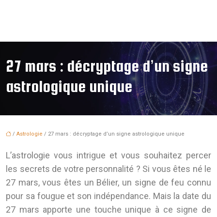
27 mars : décryptage d’un signe
astrologique unique
/
Astrologie
/ 27 mars : décryptage d’un signe astrologique unique
L’astrologie vous intrigue et vous souhaitez percer
les secrets de votre personnalité ? Si vous êtes né le
27 mars, vous êtes un Bélier, un signe de feu connu
pour sa fougue et son indépendance. Mais la date du
27 mars apporte une touche unique à ce signe de